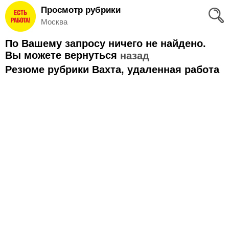
Просмотр рубрики
Вход
Москва
и
По Вашему запросу ничего не найдено.
Регистрация
Вы можете вернуться
назад
Резюме рубрики Вахта, удаленная работа
>
Избранное
>
Соискателям
Добавить
резюме
>
Работодателям
Добавить
вакансию