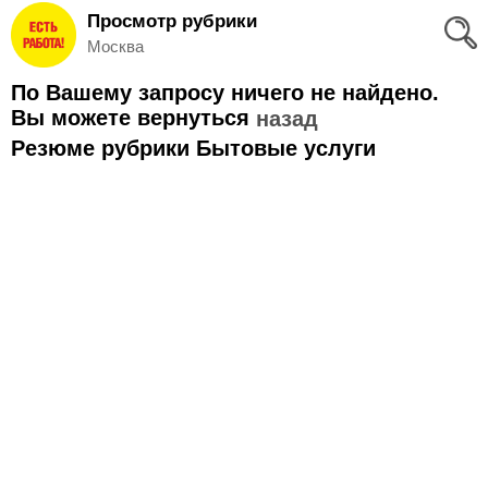
Просмотр рубрики
Вход
Москва
и
По Вашему запросу ничего не найдено.
Регистрация
Вы можете вернуться
назад
Резюме рубрики Бытовые услуги
>
Избранное
>
Соискателям
Добавить
резюме
>
Работодателям
Добавить
вакансию