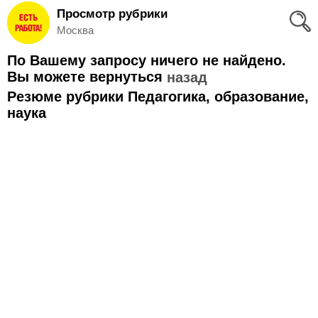
Просмотр рубрики
Вход
Москва
и
По Вашему запросу ничего не найдено.
Регистрация
Вы можете вернуться
назад
Резюме рубрики Педагогика, образование,
>
Избранное
наука
>
Соискателям
Добавить
резюме
>
Работодателям
Добавить
вакансию