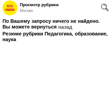
Просмотр рубрики
Вход
Москва
и
По Вашему запросу ничего не найдено.
Регистрация
Вы можете вернуться
назад
Резюме рубрики Педагогика, образование,
>
Избранное
наука
>
Соискателям
Добавить
резюме
>
Работодателям
Добавить
вакансию