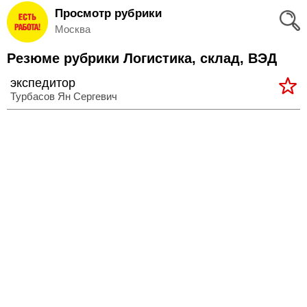
Просмотр рубрики
Вход
Москва
и
Резюме рубрики Логистика, склад, ВЭД
Регистрация
экспедитор
>
Турбасов Ян Сергевич
Избранное
>
Соискателям
Добавить
резюме
>
Работодателям
Добавить
вакансию