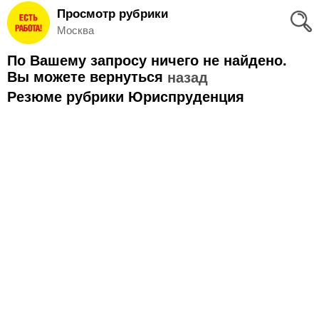
Просмотр рубрики
Вход
Москва
и
По Вашему запросу ничего не найдено.
Регистрация
Вы можете вернуться
назад
Резюме рубрики Юриспруденция
>
Избранное
>
Соискателям
Добавить
резюме
>
Работодателям
Добавить
вакансию