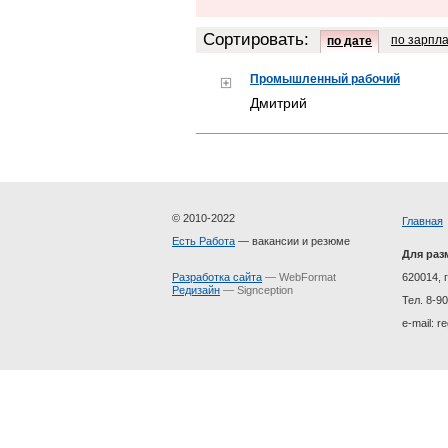
Сортировать:
по зарпл
по дате
Промышленный рабочий
Дмитрий
© 2010-2022
Главная
Есть Работа
— вакансии и резюме
Для раз
Разработка сайта
— WebFormat
620014, г
Редизайн
— Signception
Тел. 8-9
e-mail: 