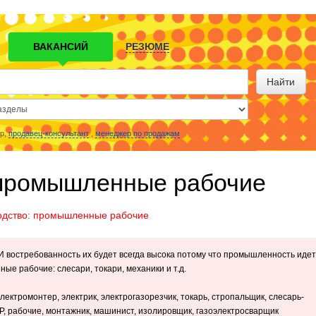
ВАКАНСИЙ
РЕЗЮМЕ
Найти
р,
продавец-консультант
,
менеджер по продажам
 промышленные рабочие
одство: промышленные рабочие
И востребованность их будет всегда высока потому что промышленность идет
е рабочие: слесари, токари, механики и т.д.
ектромонтер, электрик, электрогазорезчик, токарь, стропальщик, слесарь-
Р, рабочие, монтажник, машинист, изолировщик, газоэлектросварщик