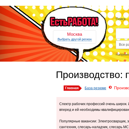
Поиск
Москва
Выбрать другой регион
Наприме
Производство:
Произв
База резюме
Спектр рабочих профессий очень широк. 
вперед и ей необходимы квалифицированны
Популярные вакансии: Электросварщик, эл
сантехник, слесарь-наладчик, слесарь МС