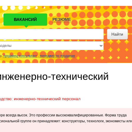
ВАКАНСИЙ
РЕЗЮМЕ
Найти
р,
продавец-консультант
,
менеджер по продажам
инженерно-технический
дство: инженерно-технический персонал
ере всегда высок. Это профессии высококвалифицированные. Форма труда
ссиональной группе он принадлежит: конструкторы, технологи, экономисты ил