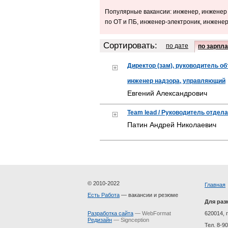
Популярные вакансии: инженер, инженер 
по ОТ и ПБ, инженер-электроник, инжене
Сортировать:
по дате
по зарпла
Директор (зам), руководитель об
инженер надзора, управляющий
Евгений Александрович
Team lead / Руководитель отдела
Патин Андрей Николаевич
© 2010-2022
Главная
Есть Работа
— вакансии и резюме
Для раз
Разработка сайта
— WebFormat
620014, г
Редизайн
— Signception
Тел. 8-9