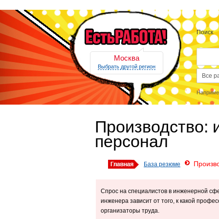
Поиск
Москва
Выбрать другой регион
Наприме
Производство: 
персонал
Произво
База резюме
Спрос на специалистов в инженерной сф
инженера зависит от того, к какой профе
организаторы труда.