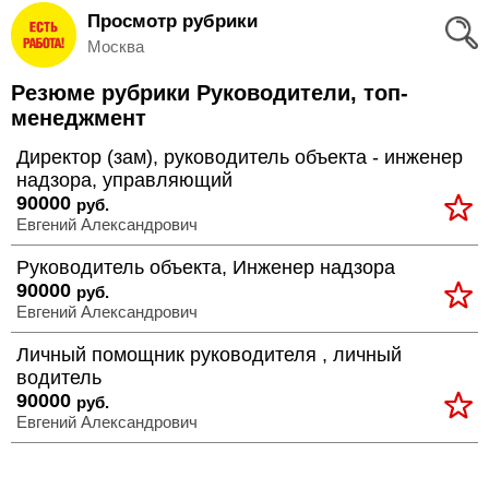
Просмотр рубрики
Вход
Москва
и
Резюме рубрики Руководители, топ-
Регистрация
менеджмент
>
Директор (зам), руководитель объекта - инженер
Избранное
надзора, управляющий
90000
>
руб.
Соискателям
Евгений Александрович
Руководитель объекта, Инженер надзора
Добавить
90000
руб.
Евгений Александрович
резюме
Личный помощник руководителя , личный
>
Работодателям
водитель
90000
руб.
Евгений Александрович
Добавить
вакансию