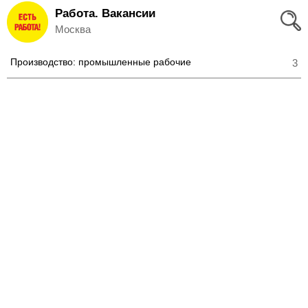
Работа. Вакансии
Вход
Москва
и
Производство: промышленные рабочие
3
Регистрация
>
Избранное
>
Соискателям
Добавить
резюме
>
Работодателям
Добавить
вакансию