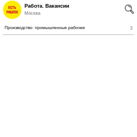
Работа. Вакансии
Вход
Москва
и
Производство: промышленные рабочие
3
Регистрация
>
Избранное
>
Соискателям
Добавить
резюме
>
Работодателям
Добавить
вакансию