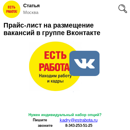
Статья
Вход
Москва
и
Прайс-лист на размещение
Регистрация
вакансий в группе Вконтакте
>
Избранное
>
Соискателям
Добавить
резюме
>
Работодателям
Добавить
Нужен индивидуальный набор опций?
kadry@estrabota.ru
Пишите
вакансию
звоните 8-343-253-51-25