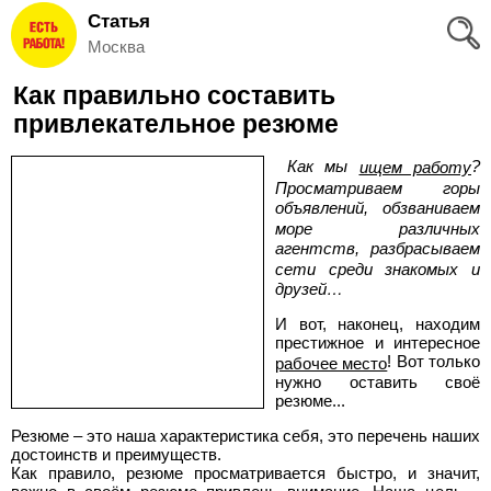
Статья
Вход
Москва
и
Как правильно составить
Регистрация
привлекательное резюме
>
Избранное
Как мы
?
ищем работу
Просматриваем горы
>
объявлений, обзваниваем
Соискателям
море различных
агентств, разбрасываем
сети среди знакомых и
Добавить
друзей…
резюме
И вот, наконец, находим
престижное и интересное
>
! Вот только
рабочее место
Работодателям
нужно оставить своё
резюме...
Добавить
Резюме – это наша характеристика себя, это перечень наших
достоинств и преимуществ.
вакансию
Как правило, резюме просматривается быстро, и значит,