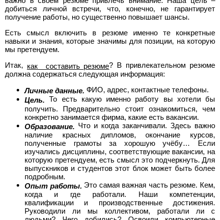
важно в своём резюме привлечь внимание. Наша цель –
добиться личной встречи, что, конечно, не гарантирует
>
получение работы, но существенно повышает шансы.
Полная
Есть смысл включить в резюме именно те конкретные
версия
навыки и знания, которые значимы для позиции, на которую
мы претендуем.
>
Итак,
? В привлекательном резюме
как составить резюме
должна содержаться следующая информация:
ФИО, адрес, контактные телефоны.
Личные данные.
То есть какую именно работу вы хотели бы
Цель.
получить. Предварительно стоит ознакомиться, чем
конкретно занимается фирма, какие есть вакансии.
Что и когда заканчивали. Здесь важно
Образование.
наличие красных дипломов, окончание курсов,
полученные грамоты за хорошую учёбу… Если
изучались дисциплины, соответствующие вакансии, на
которую претендуем, есть смысл это подчеркнуть. Для
выпускников и студентов этот блок может быть более
подробным.
Это самая важная часть резюме. Кем,
Опыт работы.
когда и где работали. Наши компетенции,
квалификации и производственные достижения.
Руководили ли мы коллективом, работали ли с
людьми? Чего добились? Освоили компьютерные