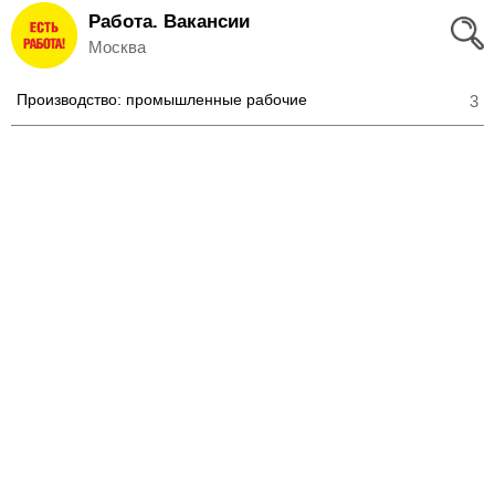
Работа. Вакансии
Вход
Москва
и
Производство: промышленные рабочие
3
Регистрация
>
Избранное
>
Соискателям
Добавить
резюме
>
Работодателям
Добавить
вакансию