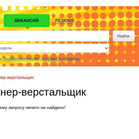
ВАКАНСИЙ
РЕЗЮМЕ
Найти
р,
продавец-консультант
,
менеджер по продажам
нер-верстальщик
йнер-верстальщик
му запросу ничего не найдено!