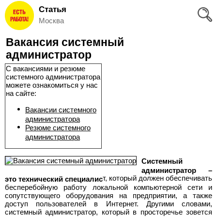
Статья
Вход
Москва
и
Вакансия системный
Регистрация
администратор
>
С вакансиями и резюме
Избранное
системного администратора
можете ознакомиться у нас
>
на сайте:
Соискателям
Вакансии системного
администратора
Добавить
Резюме системного
администратора
резюме
>
Системный
Работодателям
администратор –
т, который должен обеспечивать
это технический специалис
бесперебойную работу локальной компьютерной сети и
Добавить
сопутствующего оборудования на предприятии, а также
доступ пользователей в Интернет. Другими словами,
вакансию
системный администратор, который в просторечье зовется