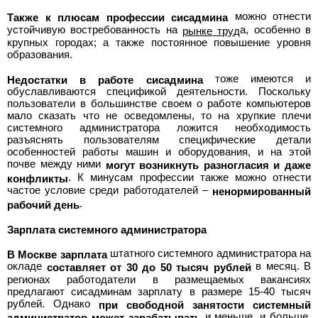
можно отнести
Также к плюсам профессии сисадмина
устойчивую востребованность на
а, особенно в
рынке труд
крупных городах; а также постоянное повышение уровня
образования.
тоже имеются и
Недостатки в работе сисадмина
обуславливаются спецификой деятельности. Поскольку
пользователи в большинстве своем о работе компьютеров
мало сказать что не осведомлены, то на хрупкие плечи
системного администратора ложится необходимость
разъяснять пользователям специфические детали
особенностей работы машин и оборудования, и на этой
почве между ними
могут возникнуть разногласия и даже
. К минусам профессии также можно отнести
конфликты
частое условие среди работодателей –
ненормированный
.
рабочий день
Зарплата системного администратора
штатного системного администратора на
В Москве зарплата
окладе
в месяц. В
составляет от 30 до 50 тысяч рублей
регионах работодатели в размещаемых вакансиях
предлагают сисадминам зарплату в размере 15-40 тысяч
рублей. Однако
при свободной занятости системный
и меньше, и больше,
администратор может зарабатывать