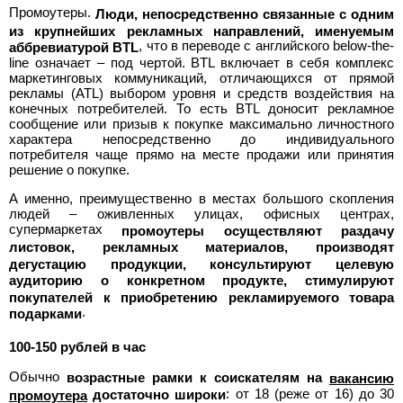
Промоутеры.
Люди, непосредственно связанные с одним
>
из крупнейших рекламных направлений, именуемым
Полная
, что в переводе с английского below-the-
аббревиатурой BTL
line означает – под чертой. BTL включает в себя комплекс
версия
маркетинговых коммуникаций, отличающихся от прямой
рекламы (ATL) выбором уровня и средств воздействия на
>
конечных потребителей. То есть BTL доносит рекламное
сообщение или призыв к покупке максимально личностного
характера непосредственно до индивидуального
потребителя чаще прямо на месте продажи или принятия
решение о покупке.
А именно, преимущественно в местах большого скопления
людей – оживленных улицах, офисных центрах,
супермаркетах
промоутеры осуществляют раздачу
листовок, рекламных материалов, производят
дегустацию продукции, консультируют целевую
аудиторию о конкретном продукте, стимулируют
покупателей к приобретению рекламируемого товара
.
подарками
100-150 рублей в час
Обычно
возрастные рамки к соискателям на
вакансию
: от 18 (реже от 16) до 30
достаточно широки
промоутера