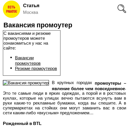
Статья
Вход
Москва
и
Вакансия промоутер
Регистрация
C вакансиями и резюме
промоутеров можете
>
Избранное
ознакомиться у нас на
сайте:
>
Соискателям
Вакансии
промоутеров
Резюме промоутеров
Добавить
В крупных городах
резюме
промоутеры –
.
явление более чем повседневное
Это те самые люди в ярких одеждах, а порой и в ростовых
>
Работодателям
куклах, которые на улицах вечно пытаются всунуть вам в
руки какие-то рекламные бумажки, когда вы спешите. А в
супермаркетах на стойках они могут заманить вас в свои
Добавить
сети каким-либо «вкусным» предложением…
вакансию
Рожденный в BTL