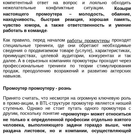
компетентный ответ на вопрос и лояльно обходить
нежелательные конфликтные ситуации.
Козыри
настоящего промоутера – молодость, обаяние,
находчивость, быстрая реакция, хорошая память,
чувство юмора, а также ответственность и умение
.
работать в команде
Как правило, перед началом
проходят
работы промоутеры
специальные тренинги, где они обретают необходимые
сведения о продвигаемом товаре (услуге), характеристиках,
преимуществах, целевой аудитории, конкурентах и так
далее. А в серьезных компаниях промоутеры проходят через
профессиональные тренинги по теории стимулирования
продаж, преодолению возражений и развитию актерских
навыков.
Промоутер промоутеру - рознь
Принято считать, что несмотря на огромную ключевую роль
в промо-акции, в BTL-структуре промоутер является низшей
ступенью. Однако не стоит путать одного промоутера с
другим, поскольку понятие
«промоутер» может относиться
не только к определенной профессии отдельно взятого
человека, выполняющего задачи гораздо выше, чем
раздача листовок, но и компании, осуществляющей