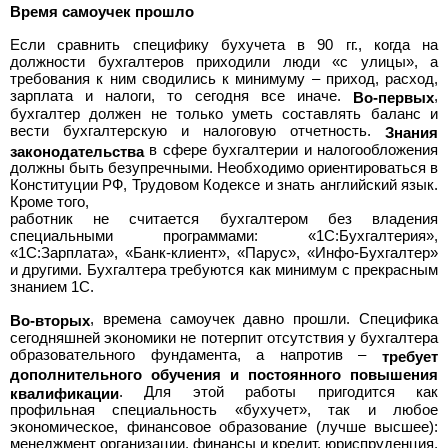
Время самоучек прошло
Если сравнить специфику бухучета в 90 гг., когда на
должности бухгалтеров приходили люди «с улицы», а
требования к ним сводились к минимуму – приход, расход,
зарплата и налоги, то сегодня все иначе.
,
Во-первых
бухгалтер должен не только уметь составлять баланс и
вести бухгалтерскую и налоговую отчетность.
Знания
в сфере бухгалтерии и налогообложения
законодательства
должны быть безупречными. Необходимо ориентироваться в
Конституции РФ, Трудовом Кодексе и знать английский язык.
Кроме того,
работник не считается бухгалтером без владения
специальными программами: «1С:Бухгалтерия»,
«1С:Зарплата», «Банк-клиент», «Парус», «Инфо-Бухгалтер»
и другими. Бухгалтера требуются как минимум с прекрасным
знанием 1С.
, времена самоучек давно прошли. Специфика
Во-вторых
сегодняшней экономики не потерпит отсутствия у бухгалтера
образовательного фундамента, а напротив –
требует
дополнительного обучения и постоянного повышения
. Для этой работы пригодится как
квалификации
профильная специальность «бухучет», так и любое
экономическое, финансовое образование (лучше высшее):
менеджмент организации, финансы и кредит, юриспруденция,