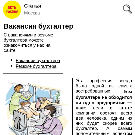
Статья
Вход
Москва
и
Вакансия бухгалтер
Регистрация
С вакансиями и резюме
бухгалтера можете
>
Избранное
ознакомиться у нас на
сайте:
>
Соискателям
Вакансии бухгалтера
Резюме бухгалтера
Добавить
Эта профессия всегда
была одной из самых
резюме
востребованных.
Без
бухгалтера не обходится
>
Работодателям
—
ни одно предприятие
даже если в штате
компании состоят всего
Добавить
два человека, одним из
них будет скорее всего
бухгалтер. А самым
вакансию
положительным аспектом