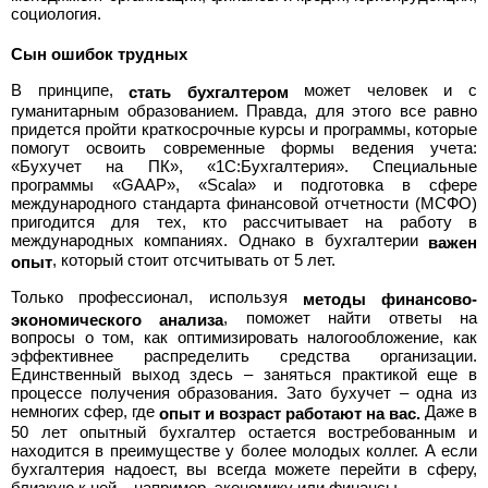
социология.
Сын ошибок трудных
В принципе,
может человек и с
стать бухгалтером
гуманитарным образованием. Правда, для этого все равно
придется пройти краткосрочные курсы и программы, которые
помогут освоить современные формы ведения учета:
«Бухучет на ПК», «1С:Бухгалтерия». Специальные
программы «GAAP», «Scala» и подготовка в сфере
международного стандарта финансовой отчетности (МСФО)
пригодится для тех, кто рассчитывает на работу в
международных компаниях. Однако в бухгалтерии
важен
, который стоит отсчитывать от 5 лет.
опыт
Только профессионал, используя
методы финансово-
, поможет найти ответы на
экономического анализа
вопросы о том, как оптимизировать налогообложение, как
эффективнее распределить средства организации.
Единственный выход здесь – заняться практикой еще в
процессе получения образования. Зато бухучет – одна из
немногих сфер, где
Даже в
опыт и возраст работают на вас.
50 лет опытный бухгалтер остается востребованным и
находится в преимуществе у более молодых коллег. А если
бухгалтерия надоест, вы всегда можете перейти в сферу,
близкую к ней – например, экономику или финансы.