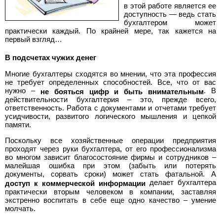
в этой работе является ее
>
доступность — ведь стать
Полная
бухгалтером может
практически каждый. По крайней мере, так кажется на
первый взгляд…
версия
В подсчетах чужих денег
>
Многие бухгалтеры сходятся во мнении, что эта профессия
не требует определенных способностей. Все, что от вас
нужно –
. В
не бояться цифр и быть внимательным
действительности бухгалтерия – это, прежде всего,
ответственность. Работа с документами и отчетами требует
усидчивости, развитого логического мышления и цепкой
памяти.
Поскольку все хозяйственные операции предприятия
проходят через руки бухгалтера, от его профессионализма
во многом зависит благосостояние фирмы и сотрудников –
малейшая ошибка при этом (забыть или потерять
документы, сорвать сроки) может стать фатальной. А
делает бухгалтера
доступ к коммерческой информации
практически вторым человеком в компании, заставляя
экстренно воспитать в себе еще одно качество – умение
молчать.