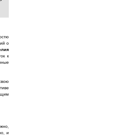
остю
ний о
елия
ок к
нные
свою
тиве
ющим
жно,
но, и