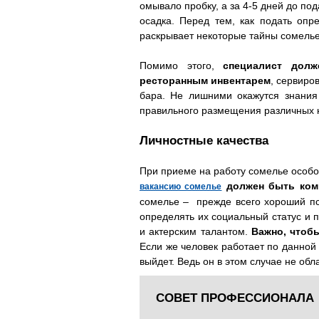
омывало пробку, а за 4-5 дней до по
осадка. Перед тем, как подать опр
раскрывает некоторые тайны сомелье
Помимо этого,
специалист дол
ресторанным инвентарем
, сервиро
бара. Не лишними окажутся знания
правильного размещения различных на
Личностные качества
При приеме на работу сомелье особо
должен быть ком
вакансию сомелье
сомелье – прежде всего хороший пси
определять их социальный статус и
и актерским талантом.
Важно, чтоб
Если же человек работает по данной 
выйдет. Ведь он в этом случае не о
СОВЕТ ПРОФЕССИОНАЛА