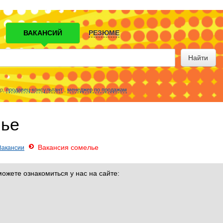
ВАКАНСИЙ
РЕЗЮМЕ
Найти
р,
продавец-консультант
,
менеджер по продажам
лье
Вакансия сомелье
Вакансии
ожете ознакомиться у нас на сайте: