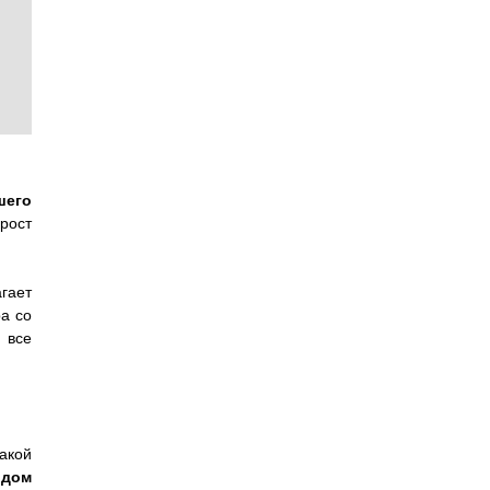
шего
рост
гает
а со
 все
акой
одом