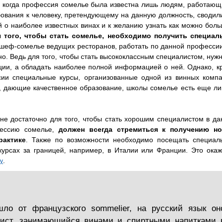
д, когда профессия сомелье была известна лишь людям, работающ
ования к человеку, претендующему на данную должность, сводили
 о наиболее известных винах и к желанию узнать как можно боль
 того, чтобы стать сомелье, необходимо получить специал
 шеф-сомелье ведущих ресторанов, работать по данной профессии
о. Ведь для того, чтобы стать высококлассным специалистом, нуж
кции, а обладать наиболее полной информацией о ней. Однако, к
ссии специальные курсы, организованные одной из винных компа
е, дающие качественное образование, школы сомелье есть еще ли
 не достаточно для того, чтобы стать хорошим специалистом в да
фессию сомелье,
должен всегда стремиться к получению н
рактике
. Также по возможности необходимо посещать специал
урсах за границей, например, в Италии или Франции. Это окаж
.
у
ло от французского sommelier, на русский язык он
лист, занимающийся винами и спиртными напитками 