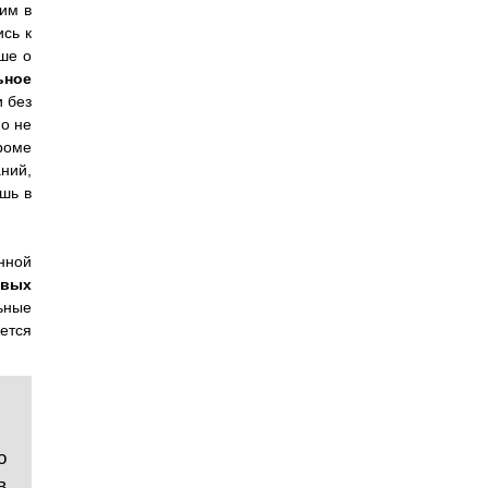
им в
сь к
ше о
ьное
 без
но не
роме
ний,
шь в
нной
овых
ьные
ется
о
в