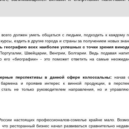
всего должен уметь общаться с людьми, подходить к каждому г
курсы, ездить в другие города и страны за получением новых зна
ть географию всех наиболее успешных с точки зрения винод
ортугалии, Швейцарии, Венгрии, Болгарии. Ведь подавая напит
о его «биографии» - это поможет ответить на самые неожида
ьерные перспективы в данной сфере колоссальны:
начав 
 бармена и проявив интерес к винной продукции, в перспек
стать не только руководителем направления, но и управля
России настоящих профессионалов-сомелье крайне мало. Возмо
о, что ресторанный бизнес начал развиваться сравнительно недав