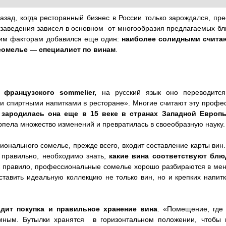
азад, когда ресторанный бизнес в России только зарождался, пр
о заведения зависел в основном от многообразия предлагаемых бл
этим факторам добавился еще один:
наиболее солидными счита
 сомелье — специалист по винам
.
французского sommelier,
на русский язык оно переводится
и спиртными напитками в ресторане». Многие считают эту профе
ь
зародилась она еще в 15 веке в странах Западной Европ
ерпела множество изменений и превратилась в своеобразную науку.
онального сомелье, прежде всего, входит составление карты вин.
 правильно, необходимо знать,
какие вина соответствуют блю
к правило, профессиональные сомелье хорошо разбираются в мен
ставить идеальную коллекцию не только вин, но и крепких напитк
дит покупка и правильное хранение вина
. «Помещение, где
мным. Бутылки хранятся в горизонтальном положении, чтобы 