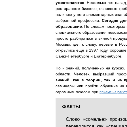
ужесточаются
. Несколько лет наза
ресторанном бизнесе, основные треб
наличию у него элементарных знаний
выбранной профессии.
Сегодня для
образование
. По словам некоторых
специального образования невозможн
просто разбираться в винной проду
Москвы, где, к слову, первые в Ро
открылись еще в 1997 году, хороши
Санкт-Петербурге и Екатеринбурге.
Но и знаний, полученных на курсах,
области. Человек, выбравший про
знаний, как в теории, так и на п
семинары или пройти обучение на к
огромным плюсом при
приеме на работ
ФАКТЫ
Слово «сомелье» произош
переводится как «специа