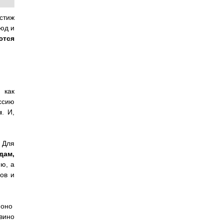
естиж
юд и
ются
 как
ссию
ы
. И,
 Для
дам,
ю, а
ов и
 оно
вино