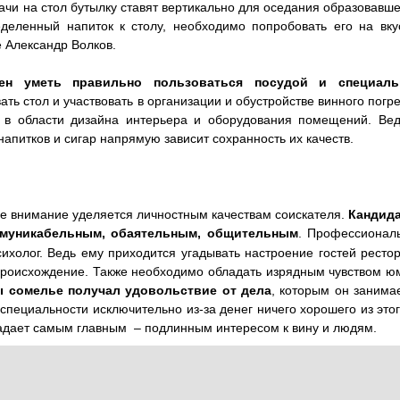
дачи на стол бутылку ставят вертикально для оседания образовавш
еделенный напиток к столу, необходимо попробовать его на вкус
 Александр Волков.
жен уметь правильно пользоваться посудой и специал
вать стол и участвовать в организации и обустройстве винного погр
 в области дизайна интерьера и оборудования помещений. Вед
питков и сигар напрямую зависит сохранность их качеств.
е внимание уделяется личностным качествам соискателя.
Кандида
муникабельным, обаятельным, общительным
. Профессионал
холог. Ведь ему приходится угадывать настроение гостей рестор
 происхождение. Также необходимо обладать изрядным чувством ю
ы сомелье получал удовольствие от дела
, которым он занима
специальности исключительно из-за денег ничего хорошего из это
бладает самым главным – подлинным интересом к вину и людям.