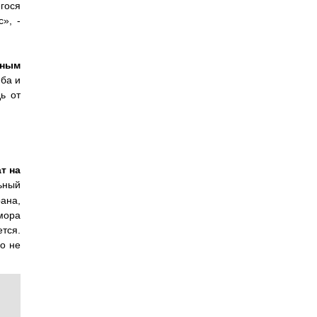
егося
», -
ьным
еба и
ь от
т на
ьный
ана,
мора
ется.
го не